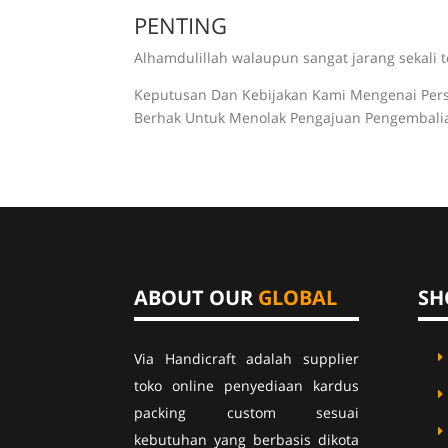
PENTING
Alhamdulillah walaupun sangat jarang sekali 
Keputusan Dan Kebijakan Kami Mengenai Pers
Berhak Untuk Menolak Pengajuan Pengembalian
ABOUT OUR
GLOBAL
SH
Via Handicraft adalah supplier
toko online penyediaan kardus
packing custom sesuai
kebutuhan yang berbasis dikota