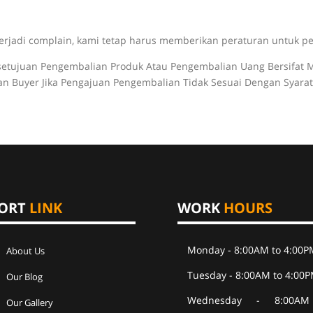
terjadi complain, kami tetap harus memberikan peraturan untuk p
etujuan Pengembalian Produk Atau Pengembalian Uang Bersifat M
 Buyer Jika Pengajuan Pengembalian Tidak Sesuai Dengan Syarat
ORT
LINK
WORK
HOURS
Monday - 8:00AM to 4:00P
About Us
Tuesday - 8:00AM to 4:00
Our Blog
Wednesday - 8:00AM
Our Gallery