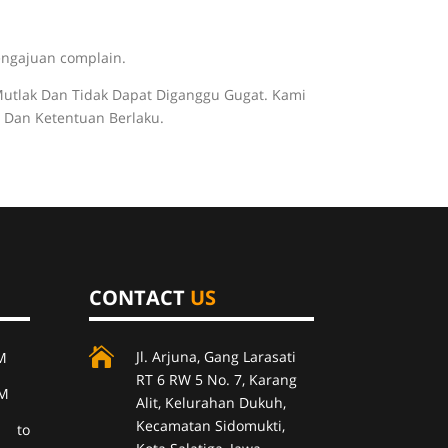
engajuan complain.
utlak Dan Tidak Dapat Diganggu Gugat. Kami
 Dan Ketentuan Berlaku.
CONTACT
US

Jl. Arjuna, Gang Larasati
M
RT 6 RW 5 No. 7, Karang
PM
Alit, Kelurahan Dukuh,
Kecamatan Sidomukti,
 to