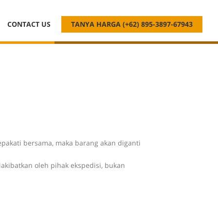
CONTACT US
TANYA HARGA (+62) 895-3897-67943
sepakati bersama,
maka barang akan diganti
iakibatkan oleh pihak ekspedisi, bukan